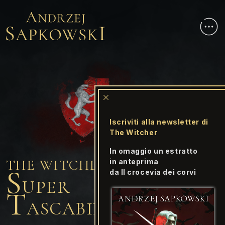
Iscriviti alla newsletter di
The Witcher
In omaggio un
estratto
THE WITCHER
in anteprima
S
da
Il crocevia dei corvi
UPER
T
ASCABILE