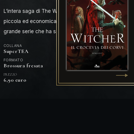
L’intera saga di
The Witcher
nella sua edizione più
piccola ed economica. Un piccolo prezzo per una
grande serie che ha segnato la storia del fantasy!
COLLANA
SuperTEA
FORMATO
Brossura fresata
PREZZO
6,90 euro