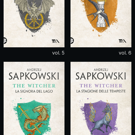
vol. 5
vol. 6
Il battesimo del
La Torre della
fuoco
Rondine