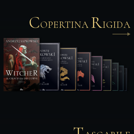
C
R
OPERTINA
IGIDA
T