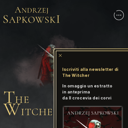
Iscriviti alla newsletter di
The Witcher
In omaggio un
estratto
T
in anteprima
HE
da
Il crocevia dei corvi
W
ITCHER