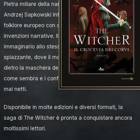
P
ietra miliare della narrativa fantasy, la saga di
Andrzej Sapkowski intreccia miti e leggende del
folklore europeo con originali e travolgenti
invenzioni narrative. Il risultato è un mondo
immaginario allo stesso tempo familiare e
spiazzante, dove il mostro più feroce si nasconde
dietro la maschera dell’uomo comune, dove nulla è
come sembra e i confini tra Bene e Male non sono
mai netti.
D
isponibile in molte edizioni e diversi formati, la
saga di
The Witcher
è pronta a conquistare ancora
moltissimi lettori.