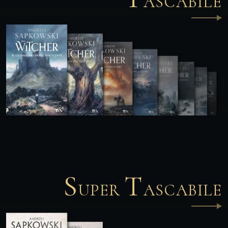
ASCABILE
S
T
UPER
ASCABILE